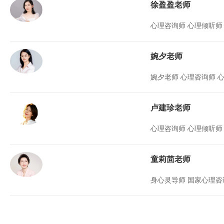
徐盈盈老师
心理咨询师 心理倾听师
婉夕老师
婉夕老师 心理咨
卢建珍老师
心理咨询师 心理倾听师
童莉茴老师