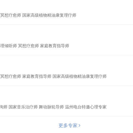
 冥想疗愈师 国家高级植物精油康复理疗师
询师 心理倾听师 冥想疗愈师 家庭教育指导师
 冥想疗愈师 家庭教育指导师 国家高级植物精油康复理疗师
身心灵导师 国家心理咨询师 国家音乐治疗师 舞动脉轮导师 温州电台特邀心理专家
更多专家